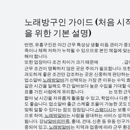
노래방구인 가이드 (처음 시
을 위한 기본 설명)
반면, 유흥구인은 야간 근무 특성상 생활 리듬 관리가 중
족이나 체력 저하가 누적될 수 있으므로 본인 체질에 맞
해야 합니다.
또한 업장마다 조건 차이가 크기 때문에
, 
노래방구인
근무 조건이 명확하지 않은 곳은 주의가 필요합니다. 또
과도하게 좋은 조건만 강조하는 곳은 신중하게 판단하는
업소알바
노래방알바
가 선택되는 가장 큰 이유는 수익 
같은 시간을 일해도 주간 알바보다 높은 수입을 기대할 수
표를 가진 사람에게 유리합니다.
는 또한 근
노래방구인
짧아 낮 시간을 자유롭게 활용할 수 있고, 학업이나 다른
도 좋습니다. 업소알바 출근 스케줄 조율이 가능한 곳도 
맞춰 일할 수 있다는 점도 장점입니다.
스웨디시
는 보통 
으로 하며,
노래방알바
는 사람을 응대하는 서비스 성격의
됩니다. 강남
알바의민족
, 홍대, 건대, 신촌 등 유동 인구
중되어 있고,
노래방알바
는 지역과 업종에 따라 근무 환