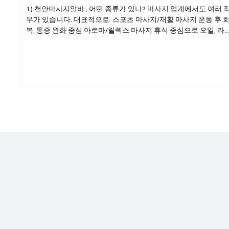
1) 천안마사지알바 , 어떤 종류가 있나? 마사지 업계에서도 여러 
무가 있습니다. 대표적으로: 스포츠 마사지/재활 마사지 운동 후 
복, 통증 완화 중심 아로마/릴렉스 마사지 휴식 중심으로 오일, 라
트 터치 발 마사지/족욕 관리 발 건강 및 릴랙스 중심 천안마사지
바 피트니스·헬스장 내 마사지 직원 헬스 회원 대상 서비스 찜질방
스파·마사지샵 보조 예약 안내, 청소, 고객 응대 등 천안마사지알
구인구직 ⚠️ 성적 서비스를 제공하는 업소 는 대한민국에서 불법
며 근무 자체에 법적 리스크가 큽니다. 여기서는 합법적 마사지·웰
빙 업무 중심으로 설명합니다. 2) 천안마사지알바 구인·구직 준비
📌 (1) 필요한 자격 마사지 관련 자격증 국가공인 자격증은 없지만
아래 교육·자격이 도움이 됩니다: 스포츠 마사지 과정 수료증 피부
아로마 테라피 관련 민간 자격증 응급처치/심폐소생술(CPR) 수료
증 기본 스킬 고객 응대 기본 해부학 이해 위생·안전수칙 �