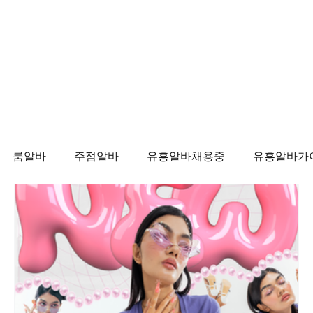
Politics
Business
기
룸알바
주점알바
유흥알바채용중
유흥알바가
마사지
태국마사지
태국마사지알바
태국마
알바
마사지알바
마사지구인
태국마사지
태