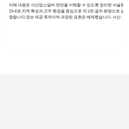
직
아래 내용은 서산업소알바 전반을 이해할 수 있도록 정리한 서술형
회
안내로,지역 특성과 근무 환경을 중심으로 약 2천 글자 분량으로 설
이
명합니다.정보 제공 목적이며 과장된 표현은 배제했습니다. 서산 업
알
소알바는 대도시 중심 상권과는 다른 지역형 유흥 구조를 가진다는
·
점에서 특징이 있다. 서산업소알바 강남이나 수도권 핵심 상권처럼
바
대형 업장이 밀집해 있지는 않지만, 생활권 중심으로 꾸준한 수요가
이
형성되어 있어 일정한 흐름을 유지하는 편이다. 특히 지역 특성상
단골 비중이 높고 손님층이 비교적 고정적이라는 점이 서산 업소알
바의 가장 큰 특징으로 꼽힌다. 서산업소알바 바로가기 서산에서의
업소알바는 주로 밤 시간대에 운영되며, 근무 시간은 저녁부터 새벽
·
까지 비교적 일정하다. 회전이 빠른 대형 상권과 달리, 한 테이블에
머무는 시간이 길어지는 경우가 많아 속도보다는 안정적인 응대가
중요 하게 작용한다. 이 때문에 성향적으로는 차분하고 꾸준한 스타
일이 잘 맞는 편