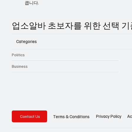
큽니다.
업소알바 초보자를 위한 선택 
Categories
Politics
Business
Privacy Policy
Ac
Terms & Conditions
Contact Us