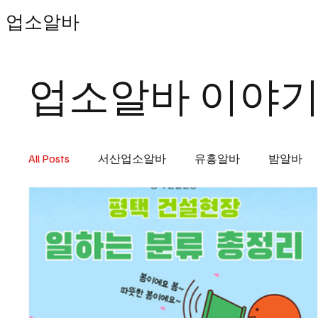
업소알바
업소알바 이야
All Posts
서산업소알바
유흥알바
밤알바
천안마사지알바
마사지알바
마사지구인
스웨디시
단기유흥알바
신도림스웨디시