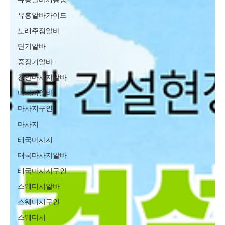
유흥알바가이드
노래주점알바
단기알바
중장기알바
천안마사지알바
마사지알바
마사지구인
마사지
태국마사지
태국마사지알바
태국마사지구인
스웨디시알바
스웨디시구인
스웨디시