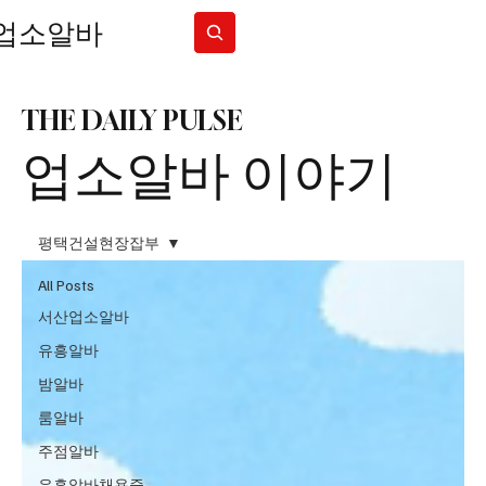
업소알바
Subscribe
THE DAILY PULSE
업소알바 이야기
평택건설현장잡부
All Posts
서산업소알바
유흥알바
밤알바
룸알바
주점알바
유흥알바채용중