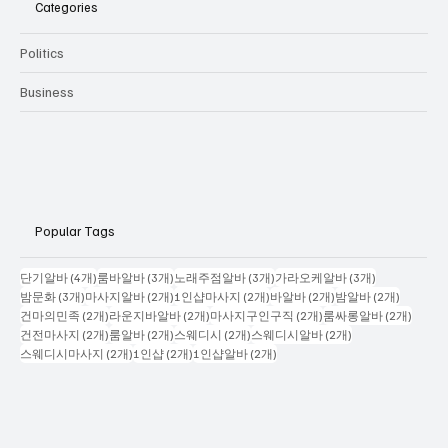
Categories
Politics
Business
Popular Tags
게시물 4개
게시물 3개
게시물 3개
게시물 3개
단기알바
(4개)
룸바알바
(3개)
노래주점알바
(3개)
가라오케알바
(3개)
게시물 3개
게시물 2개
게시물 2개
게시물 2개
게시물 2
밤문화
(3개)
마사지알바
(2개)
1인샵마사지
(2개)
바알바
(2개)
밤알바
(2개)
게시물 2개
게시물 2개
게시물 2개
게시물
건마의민족
(2개)
라운지바알바
(2개)
마사지구인구직
(2개)
룸싸롱알바
(2개)
게시물 2개
게시물 2개
게시물 2개
게시물 2개
건전마사지
(2개)
룸알바
(2개)
스웨디시
(2개)
스웨디시알바
(2개)
게시물 2개
게시물 2개
게시물 2개
스웨디시마사지
(2개)
1인샵
(2개)
1인샵알바
(2개)