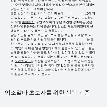
는 분들을 위한 기본 설명)
반면, 유흥구인은 야간 근무 특성상 생활 리듬 관리가 중요합니
다. 수면 부족이나 체력 저하가 누적될 수 있으므로 본인 체질에
맞는지 반드시 고려해야 합니다.
또한 업장마다 조건 차이가 크기 때문에
노래방구인
, 급여 지
급 방식이나 근무 조건이 명확하지 않은 곳은 주의가 필요합니
다. 또한
홈페이지
구인 과도하게 좋은 조건만 강조하는 곳은
신중하게 판단하는 것이 좋습니다. 업소알바
노래방알바
가 선
택되는 가장 큰 이유는 수익 효율입니다.
같은 시간을 일해도 주간 알바보다 높은 수입을 기대할 수 있어,
단기간 목표를 가진 사람에게 유리합니다.
노래방구인
는 또
한 근무 시간이 비교적 짧아 낮 시간을 자유롭게 활용할 수 있
고, 학업이나 다른 일을 병행하기에도 좋습니다. 업소알바 출근
스케줄 조율이 가능한 곳도 많아 본인 일정에 맞춰 일할 수 있다
는 점도 장점입니다.
스웨디시
는 보통 야간 근무를 기본으로 하
며,
노래방알바
는 사람을 응대하는 서비스 성격의 업무가 중심
이 됩니다. 강남
알바의민족
, 홍대, 건대, 신촌 등 유동 인구가 많
은 지역에 집중되어 있고,
노래방알바
는 지역과 업종에 따라 근
무 환경과 수익 차이가 큽니다.
업소알바 초보자를 위한 선택 기준