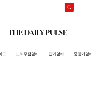
Subscribe
THE DAILY PULSE
이드
노래주점알바
단기알바
중장기알바
사지구인
스웨디시알바
스웨디시구인
국마사지알바
태국마사지구인
스웨디시알바