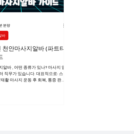
분 분량
알바
 천안마사지알바 (파트타
드
지알바 , 어떤 종류가 있나? 마사지 업
러 직무가 있습니다. 대표적으로: 스
재활 마사지 운동 후 회복, 통증 완화
/릴렉스 마사지 휴식 중심으로 오일,
발 마사지/족욕 관리 발 건강 및 릴랙
안마사지알바 피트니스·헬스장 내 마사
 회원 대상 서비스 찜질방·스파·마사
약 안내, 청소, 고객 응대 등 천안마사
구직 ⚠️ 성적 서비스를 제공하는 업소
에서 불법이며 근무 자체에 법적 리스
. 여기서는 합법적 마사지·웰빙 업무