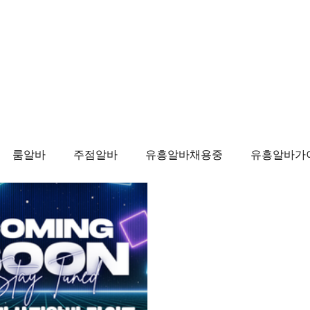
Politics
Business
기
룸알바
주점알바
유흥알바채용중
유흥알바가
마사지
태국마사지
태국마사지알바
태국마
알바
마사지알바
마사지구인
태국마사지
태