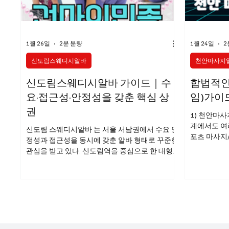
스웨디시구인
스웨디시
1월 26일
2분 분량
1월 24일
2
신도림스웨디시알바
천안마사지
신도림스웨디시알바 가이드｜수
합법적인
요·접근성·안정성을 갖춘 핵심 상
임)가이
권
1) 천안마사
계에서도 여
신도림 스웨디시알바 는 서울 서남권에서 수요 안
포츠 마사지/
정성과 접근성을 동시에 갖춘 알바 형태로 꾸준한
중심 아로마
관심을 받고 있다. 신도림역을 중심으로 한 대형
라이트 터치 
환승 상권, 신도림스웨디시알바 오피스와 주거 지
스 중심 천
역의 결합 구조 덕분에 평일과 주말 모두 일정한
지 직원 헬스
고객 흐름이 유지되는 것이 가장 큰 특징이다. 이
지샵 보조 예
러한 환경은 스웨디시 관리 특성과 잘 맞아 초보
지알바 구인
자와 경력자 모두에게 선호도가 높다. 신도림스웨
는 대한민국
디시알바 흐름이야 신도림 지역의 상권 특징 신도
크가 큽니다
림은 지하철 1호선·2호선 환승역이라는 강력한