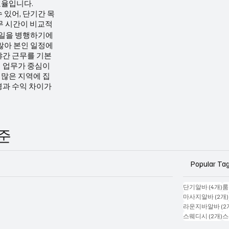
효율입니다.
 있어, 단기간 목
무 시간이 비교적
 일을 병행하기에
많아 본인 일정에
야간 근무를 기본
 업무가 중심이
가 많은 지역에 집
경과 수익 차이가
기준
Popular Ta
게
단기알바
(4개)
룸
마사지알바
(2개)
라운지바알바
(2
게
스웨디시
(2개)
스