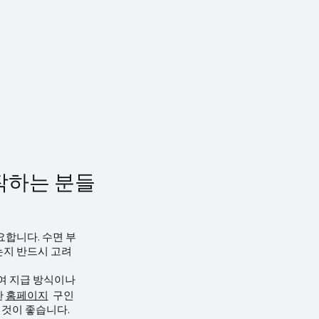
명합니다. 2) 천안마사지알바 구인·구
 (1) 필요한 자격 마사지 관련 자격증 국
포츠 마사지 과정 수료증 피부·아로마
 민간 자격증 응급처치/심폐소생술
료증 기본 스킬 고객 응대 기본 해부학 이
전수칙 �
작하는 분들
요합니다. 수면 부
는지 반드시 고려
급여 지급 방식이나
한
홈페이지
구인
 것이 좋습니다.