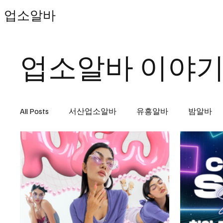
업소알바
업소알바 이야
All Posts
서산업소알바
유흥알바
밤알바
천안마사지알바
마사지알바
마사지구인
스웨디시
단기유흥알바
신도림스웨디시