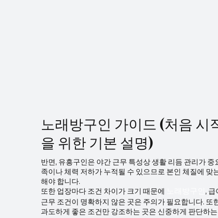
중심으로 설
교통 장점을 바탕으로 서울 전역과 경기 서부, 인
직 준비 📌
천까지 연결되는 핵심 지역이다. 이로 인해 직장
가공인 자격증은 없지만 아래 교육·자격이 도움이
인, 거주민, 외부 유입 고객이 자연스럽게 혼합되
됩니다: 스
어 고객층이 넓고 안정적이다. 특정 시간대에만
테라피 관련
수요가 몰리지 않고, 오후·저녁·야간까지 고르게
(CPR) 수
이어지는 점이 신도림 스웨디시알바의 큰 강점이
해 위생·안
다. 스웨디시알바 근무 환경 신도림 스웨디시 매
장은 전반적으로 관리 중심, 깔끔한 운영 을 지향
하는 곳이
노래방구인 가이드 (처음 시
을 위한 기본 설명)
반면, 유흥구인은 야간 근무 특성상 생활 리듬 관리가 중
족이나 체력 저하가 누적될 수 있으므로 본인 체질에 맞
해야 합니다.
또한 업장마다 조건 차이가 크기 때문에
, 
노래방구인
근무 조건이 명확하지 않은 곳은 주의가 필요합니다. 또
과도하게 좋은 조건만 강조하는 곳은 신중하게 판단하는