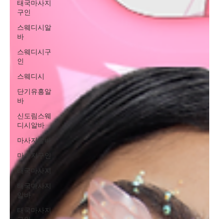
태국마사지
구인
스웨디시알
바
스웨디시구
인
스웨디시
단기유흥알
바
신도림스웨
디시알바
마사지알바
마사지구인
태국마사지
태국마사지
알바
태국마사지