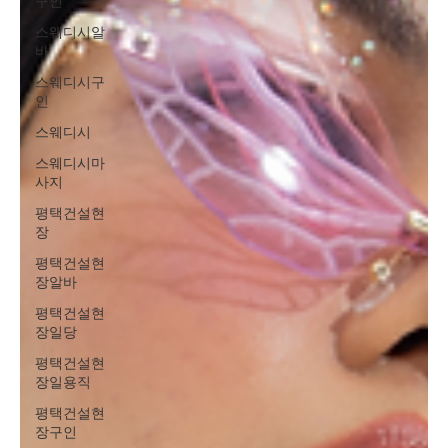
구인
스웨디시알
바
스웨디시구
인
스웨디시
스웨디시마
사지
평택건설현
장
평택건설현
장알바
평택건설현
장일당
평택건설현
장일용직
평택건설현
장구인