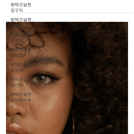
할 수 있어, 여성 초보자들 사이에서도 꾸준히 관심을 받는 아르바이
평택건설현
트 형태다. 특히 장기 근무에 대한 부담이 없고, 일정 조율이 자유롭
장구직
다는 점에서 처음 유흥알바를 고민하는 사람들에게 현실적인 선택
평택건설현
지로 여겨진다. 최근에는 단기 근무를 전제로 한 구인 공고가 늘어나
장모집
면서, 단기유흥알바 초보자도 비교적 쉽게 정보를 접할 수 있는 환경
이 만들어졌다. 단기유흥알바 구인구직 여성 초보자가 유흥단기알
평택건설현
바를 선택하는 가장 큰 이유는 근무 기간의 짧음 이다. 하루나 며칠
장초보
단위로 근무가 가능해 “해보고 안 맞으면 그만두자”라는 가벼운 마
평택건설현
음으로 시작할 수 있다. 이는 경험이 없는 초보자에게 심리적인 진입
장보조
장벽을 크게 낮춰준다. 또한 본업이나 학업, 개인 일정과 병행이 가
평택건설현
능해 단기 수입이 필요한 상황에서 효율적인 선택이 된다. 유흥단기
장잡부
알바의 수입 구조는 일반적인 시급 알바와 차이가 있다. 근무 시간
대비 보상
평택건설현
장인력
평택건설현
장인력사무
소