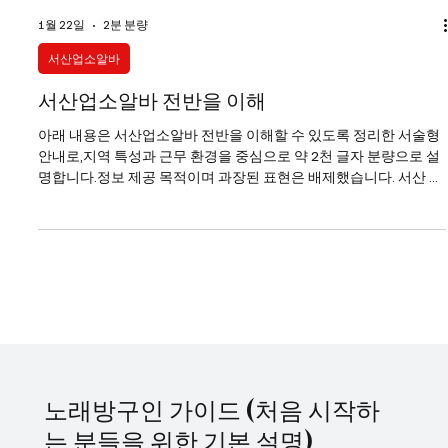
1월 22일
2분 분량
서산업소알바
서산업소알바 전반을 이해
아래 내용은 서산업소알바 전반을 이해할 수 있도록 정리한 서술형
안내로,지역 특성과 근무 환경을 중심으로 약 2천 글자 분량으로 설
명합니다.정보 제공 목적이며 과장된 표현은 배제했습니다. 서산 업
소알바는 대도시 중심 상권과는 다른 지역형 유흥 구조를 가진다는
점에서 특징이 있다. 서산업소알바 강남이나 수도권 핵심 상권처럼
대형 업장이 밀집해 있지는 않지만, 생활권 중심으로 꾸준한 수요가
형성되어 있어 일정한 흐름을 유지하는 편이다. 특히 지역 특성상 단
골 비중이 높고 손님층이 비교적 고정적이라는 점이 서산 업소알바
의 가장 큰 특징으로 꼽힌다. 서산업소알바 바로가기 서산에서의 업
소알바는 주로 밤 시간대에 운영되며, 근무 시간은 저녁부터 새벽까
지 비교적 일정하다. 회전이 빠른 대형 상권과 달리, 한 테이블에 머
무는 시간이 길어지는 경우가 많아 속도보다는 안정적인 응대가 중