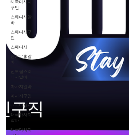
태국마사지
구인
스웨디시알
바
스웨디시구
인
스웨디시
단기유흥알
바
신도림스웨
디시알바
마사지알바
마사지구인
태국마사지
태국마사지
알바
태국마사지