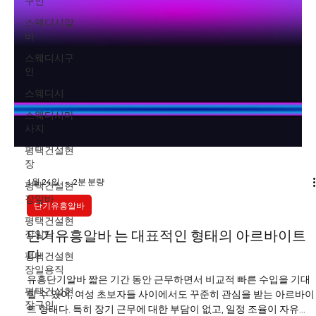
구인
스웨디시알
바
스웨디시구
인
스웨디시
스웨디시마
사지
평택건설현
장
평택건설현
장알바
1월 24일
2분 분량
평택건설현
단기유흥알바
장일당
평택건설현
단기유흥알바 는 대표적인 형태의 아르바이트
장일용직
다
평택건설현
장구인
유흥단기알바 짧은 기간 동안 근무하면서 비교적 빠른 수입을 기대