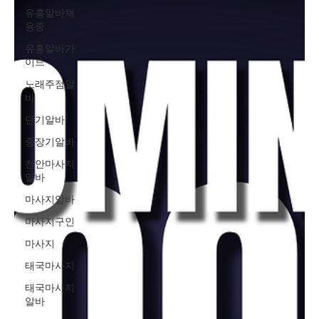
유흥알바채
용중
유흥알바가
이드
노래주점알
바
단기알바
중장기알바
천안마사지
알바
마사지알바
마사지구인
마사지
태국마사지
태국마사지
알바