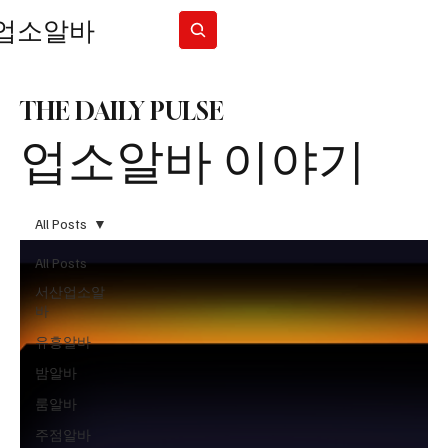
업소알바
Subscribe
THE DAILY PULSE
업소알바 이야기
All Posts
All Posts
서산업소알
바
유흥알바
밤알바
룸알바
주점알바