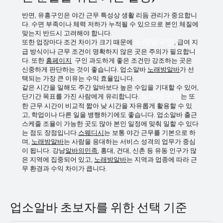
요 하게 작용한다. 이 때문에 성향적으로는 차분하고 꾸준한 스타일
노래방구인 가이드 (처음 시작하
이 잘 맞는 편
는 분들을 위한 기본 설명)
반면, 유흥구인은 야간 근무 특성상 생활 리듬 관리가 중요합니
다. 수면 부족이나 체력 저하가 누적될 수 있으므로 본인 체질에
맞는지 반드시 고려해야 합니다.
또한 업장마다 조건 차이가 크기 때문에
노래방구인
, 급여 지
급 방식이나 근무 조건이 명확하지 않은 곳은 주의가 필요합니
다. 또한
홈페이지
구인 과도하게 좋은 조건만 강조하는 곳은
신중하게 판단하는 것이 좋습니다. 업소알바
노래방알바
가 선
택되는 가장 큰 이유는 수익 효율입니다.
같은 시간을 일해도 주간 알바보다 높은 수입을 기대할 수 있어,
단기간 목표를 가진 사람에게 유리합니다.
노래방구인
는 또
한 근무 시간이 비교적 짧아 낮 시간을 자유롭게 활용할 수 있
고, 학업이나 다른 일을 병행하기에도 좋습니다. 업소알바 출근
스케줄 조율이 가능한 곳도 많아 본인 일정에 맞춰 일할 수 있다
는 점도 장점입니다.
스웨디시
는 보통 야간 근무를 기본으로 하
며,
노래방알바
는 사람을 응대하는 서비스 성격의 업무가 중심
이 됩니다. 강남
알바의민족
, 홍대, 건대, 신촌 등 유동 인구가 많
은 지역에 집중되어 있고,
노래방알바
는 지역과 업종에 따라 근
무 환경과 수익 차이가 큽니다.