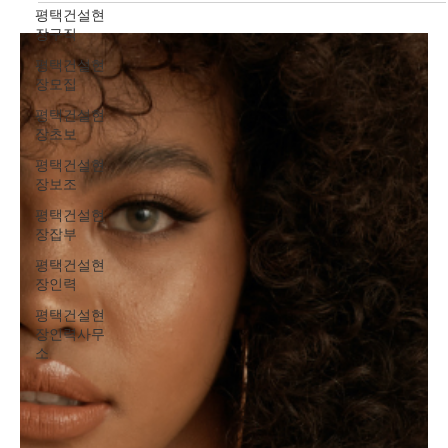
다는 점에서 처음 유흥알바를 고민하는 사람들에게 현실적인 선택
평택건설현
지로 여겨진다. 최근에는 단기 근무를 전제로 한 구인 공고가 늘어나
장구직
면서, 단기유흥알바 초보자도 비교적 쉽게 정보를 접할 수 있는 환경
평택건설현
이 만들어졌다. 단기유흥알바 구인구직 여성 초보자가 유흥단기알
장모집
바를 선택하는 가장 큰 이유는 근무 기간의 짧음 이다. 하루나 며칠
단위로 근무가 가능해 “해보고 안 맞으면 그만두자”라는 가벼운 마
평택건설현
음으로 시작할 수 있다. 이는 경험이 없는 초보자에게 심리적인 진입
장초보
장벽을 크게 낮춰준다. 또한 본업이나 학업, 개인 일정과 병행이 가
평택건설현
능해 단기 수입이 필요한 상황에서 효율적인 선택이 된다. 유흥단기
장보조
알바의 수입 구조는 일반적인 시급 알바와 차이가 있다. 근무 시간
평택건설현
대비 보상
장잡부
평택건설현
장인력
평택건설현
장인력사무
소