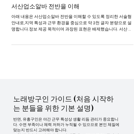
1월 22일
2분 분량
서산업소알바
서산업소알바 전반을 이해
아래 내용은 서산업소알바 전반을 이해할 수 있도록 정리한 서술형
안내로,지역 특성과 근무 환경을 중심으로 약 2천 글자 분량으로 설
명합니다.정보 제공 목적이며 과장된 표현은 배제했습니다. 서산 업
소알바는 대도시 중심 상권과는 다른 지역형 유흥 구조를 가진다는
점에서 특징이 있다. 서산업소알바 강남이나 수도권 핵심 상권처럼
대형 업장이 밀집해 있지는 않지만, 생활권 중심으로 꾸준한 수요가
형성되어 있어 일정한 흐름을 유지하는 편이다. 특히 지역 특성상 단
골 비중이 높고 손님층이 비교적 고정적이라는 점이 서산 업소알바
의 가장 큰 특징으로 꼽힌다. 서산업소알바 바로가기 서산에서의 업
소알바는 주로 밤 시간대에 운영되며, 근무 시간은 저녁부터 새벽까
지 비교적 일정하다. 회전이 빠른 대형 상권과 달리, 한 테이블에 머
무는 시간이 길어지는 경우가 많아 속도보다는 안정적인 응대가 중
요 하게 작용한다. 이 때문에 성향적으로는 차분하고 꾸준한 스타일
노래방구인 가이드 (처음 시작하
이 잘 맞는 편
는 분들을 위한 기본 설명)