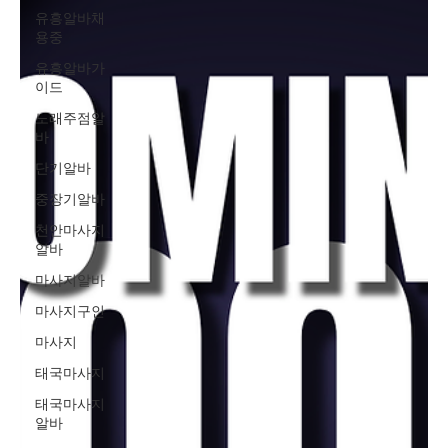
유흥알바채
용중
유흥알바가
이드
노래주점알
바
단기알바
중장기알바
천안마사지
알바
마사지알바
마사지구인
마사지
태국마사지
태국마사지
알바