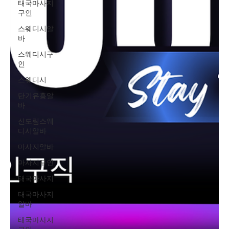
태국마사지
구인
스웨디시알
바
스웨디시구
인
스웨디시
단기유흥알
바
신도림스웨
디시알바
마사지알바
마사지구인
태국마사지
태국마사지
알바
태국마사지