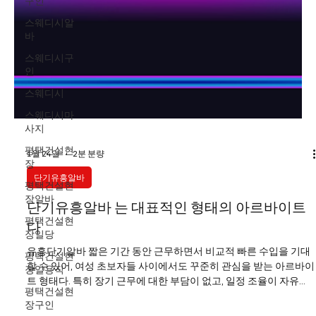
구인
스웨디시알
바
스웨디시구
인
스웨디시
스웨디시마
사지
평택건설현
장
1월 24일
2분 분량
평택건설현
장알바
단기유흥알바
평택건설현
단기유흥알바 는 대표적인 형태의 아르바이트
장일당
다
평택건설현
장일용직
유흥단기알바 짧은 기간 동안 근무하면서 비교적 빠른 수입을 기대
평택건설현
할 수 있어, 여성 초보자들 사이에서도 꾸준히 관심을 받는 아르바이
장구인
트 형태다. 특히 장기 근무에 대한 부담이 없고, 일정 조율이 자유롭