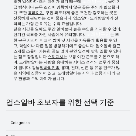
반면, 유흥구인은 야간 근무 특성상 생활 리듬 관리가 중요합니
다. 수면 부족이나 체력 저하가 누적될 수 있으므로 본인 체질에
맞는지 반드시 고려해야 합니다.
또한 업장마다 조건 차이가 크기 때문에
노래방구인
, 급여 지
급 방식이나 근무 조건이 명확하지 않은 곳은 주의가 필요합니
다. 또한
홈페이지
구인 과도하게 좋은 조건만 강조하는 곳은
신중하게 판단하는 것이 좋습니다. 업소알바
노래방알바
가 선
택되는 가장 큰 이유는 수익 효율입니다.
같은 시간을 일해도 주간 알바보다 높은 수입을 기대할 수 있어,
단기간 목표를 가진 사람에게 유리합니다.
노래방구인
는 또
한 근무 시간이 비교적 짧아 낮 시간을 자유롭게 활용할 수 있
고, 학업이나 다른 일을 병행하기에도 좋습니다. 업소알바 출근
스케줄 조율이 가능한 곳도 많아 본인 일정에 맞춰 일할 수 있다
는 점도 장점입니다.
스웨디시
는 보통 야간 근무를 기본으로 하
며,
노래방알바
는 사람을 응대하는 서비스 성격의 업무가 중심
이 됩니다. 강남
알바의민족
, 홍대, 건대, 신촌 등 유동 인구가 많
은 지역에 집중되어 있고,
노래방알바
는 지역과 업종에 따라 근
무 환경과 수익 차이가 큽니다.
업소알바 초보자를 위한 선택 기준