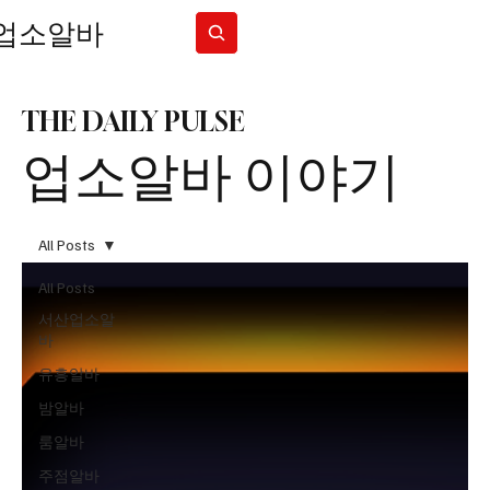
업소알바
Subscribe
THE DAILY PULSE
업소알바 이야기
All Posts
All Posts
서산업소알
바
유흥알바
밤알바
룸알바
주점알바