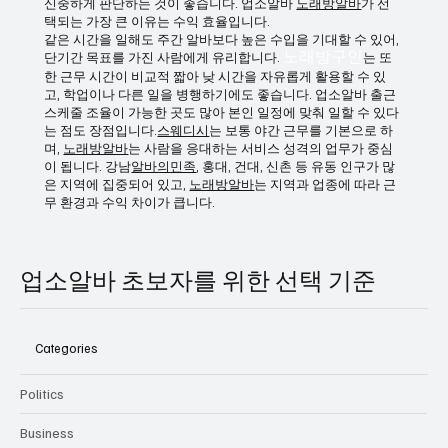
또한 업장마다 조건 차이가 크기 때문에
노래방구인
, 급여 지
급 방식이나 근무 조건이 명확하지 않은 곳은 주의가 필요합니
다. 또한
홈페이지
구인 과도하게 좋은 조건만 강조하는 곳은
신중하게 판단하는 것이 좋습니다. 업소알바
노래방알바
가 선
택되는 가장 큰 이유는 수익 효율입니다.
같은 시간을 일해도 주간 알바보다 높은 수입을 기대할 수 있어,
단기간 목표를 가진 사람에게 유리합니다.
노래방구인
는 또
한 근무 시간이 비교적 짧아 낮 시간을 자유롭게 활용할 수 있
고, 학업이나 다른 일을 병행하기에도 좋습니다. 업소알바 출근
스케줄 조율이 가능한 곳도 많아 본인 일정에 맞춰 일할 수 있다
는 점도 장점입니다.
스웨디시
는 보통 야간 근무를 기본으로 하
며,
노래방알바
는 사람을 응대하는 서비스 성격의 업무가 중심
이 됩니다. 강남
알바의민족
, 홍대, 건대, 신촌 등 유동 인구가 많
은 지역에 집중되어 있고,
노래방알바
는 지역과 업종에 따라 근
무 환경과 수익 차이가 큽니다.
업소알바 초보자를 위한 선택 기준
Categories