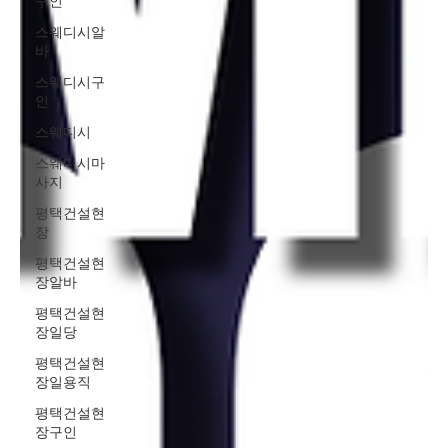
구인
스웨디시알
바
스웨디시구
인
스웨디시
스웨디시마
사지
평택건설현
장
평택건설현
장알바
평택건설현
장일당
평택건설현
장일용직
평택건설현
장구인