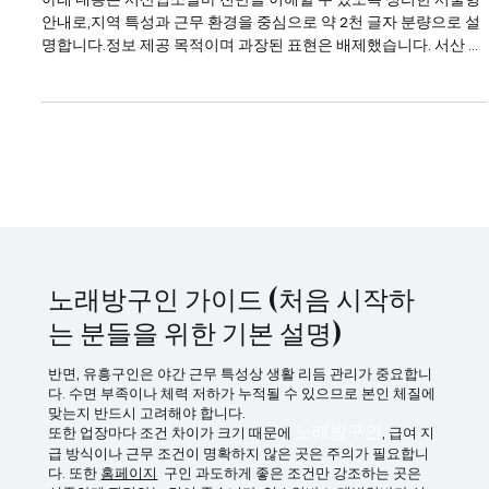
서산업소알바 전반을 이해
아래 내용은 서산업소알바 전반을 이해할 수 있도록 정리한 서술형
안내로,지역 특성과 근무 환경을 중심으로 약 2천 글자 분량으로 설
명합니다.정보 제공 목적이며 과장된 표현은 배제했습니다. 서산 업
소알바는 대도시 중심 상권과는 다른 지역형 유흥 구조를 가진다는
점에서 특징이 있다. 서산업소알바 강남이나 수도권 핵심 상권처럼
대형 업장이 밀집해 있지는 않지만, 생활권 중심으로 꾸준한 수요가
형성되어 있어 일정한 흐름을 유지하는 편이다. 특히 지역 특성상 단
골 비중이 높고 손님층이 비교적 고정적이라는 점이 서산 업소알바
의 가장 큰 특징으로 꼽힌다. 서산업소알바 바로가기 서산에서의 업
소알바는 주로 밤 시간대에 운영되며, 근무 시간은 저녁부터 새벽까
지 비교적 일정하다. 회전이 빠른 대형 상권과 달리, 한 테이블에 머
무는 시간이 길어지는 경우가 많아 속도보다는 안정적인 응대가 중
요 하게 작용한다. 이 때문에 성향적으로는 차분하고 꾸준한 스타일
노래방구인 가이드 (처음 시작하
이 잘 맞는 편
는 분들을 위한 기본 설명)
반면, 유흥구인은 야간 근무 특성상 생활 리듬 관리가 중요합니
다. 수면 부족이나 체력 저하가 누적될 수 있으므로 본인 체질에
맞는지 반드시 고려해야 합니다.