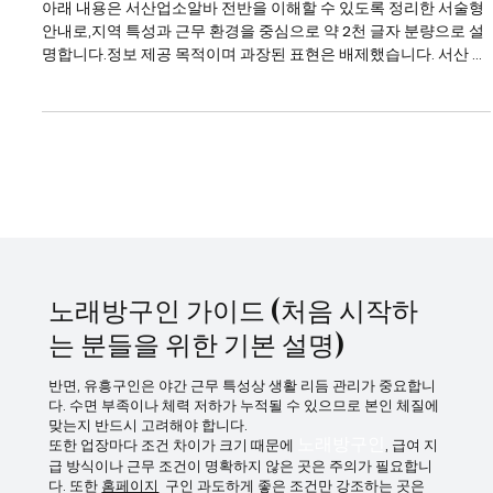
서산업소알바 전반을 이해
아래 내용은 서산업소알바 전반을 이해할 수 있도록 정리한 서술형
안내로,지역 특성과 근무 환경을 중심으로 약 2천 글자 분량으로 설
명합니다.정보 제공 목적이며 과장된 표현은 배제했습니다. 서산 업
소알바는 대도시 중심 상권과는 다른 지역형 유흥 구조를 가진다는
점에서 특징이 있다. 서산업소알바 강남이나 수도권 핵심 상권처럼
대형 업장이 밀집해 있지는 않지만, 생활권 중심으로 꾸준한 수요가
형성되어 있어 일정한 흐름을 유지하는 편이다. 특히 지역 특성상 단
골 비중이 높고 손님층이 비교적 고정적이라는 점이 서산 업소알바
의 가장 큰 특징으로 꼽힌다. 서산업소알바 바로가기 서산에서의 업
소알바는 주로 밤 시간대에 운영되며, 근무 시간은 저녁부터 새벽까
지 비교적 일정하다. 회전이 빠른 대형 상권과 달리, 한 테이블에 머
무는 시간이 길어지는 경우가 많아 속도보다는 안정적인 응대가 중
요 하게 작용한다. 이 때문에 성향적으로는 차분하고 꾸준한 스타일
노래방구인 가이드 (처음 시작하
이 잘 맞는 편
는 분들을 위한 기본 설명)
반면, 유흥구인은 야간 근무 특성상 생활 리듬 관리가 중요합니
다. 수면 부족이나 체력 저하가 누적될 수 있으므로 본인 체질에