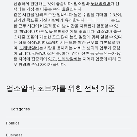
맞는지 반드시 고려해야 합니다.
또한 업장마다 조건 차이가 크기 때문에
노래방구인
, 급여 지
급 방식이나 근무 조건이 명확하지 않은 곳은 주의가 필요합니
다. 또한
홈페이지
구인 과도하게 좋은 조건만 강조하는 곳은
신중하게 판단하는 것이 좋습니다. 업소알바
노래방알바
가 선
택되는 가장 큰 이유는 수익 효율입니다.
같은 시간을 일해도 주간 알바보다 높은 수입을 기대할 수 있어,
단기간 목표를 가진 사람에게 유리합니다.
노래방구인
는 또
한 근무 시간이 비교적 짧아 낮 시간을 자유롭게 활용할 수 있
고, 학업이나 다른 일을 병행하기에도 좋습니다. 업소알바 출근
스케줄 조율이 가능한 곳도 많아 본인 일정에 맞춰 일할 수 있다
는 점도 장점입니다.
스웨디시
는 보통 야간 근무를 기본으로 하
며,
노래방알바
는 사람을 응대하는 서비스 성격의 업무가 중심
이 됩니다. 강남
알바의민족
, 홍대, 건대, 신촌 등 유동 인구가 많
은 지역에 집중되어 있고,
노래방알바
는 지역과 업종에 따라 근
무 환경과 수익 차이가 큽니다.
업소알바 초보자를 위한 선택 기준
Categories