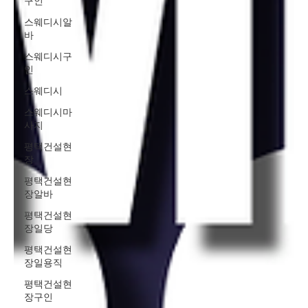
구인
스웨디시알
바
스웨디시구
인
스웨디시
스웨디시마
사지
평택건설현
장
평택건설현
장알바
평택건설현
장일당
평택건설현
장일용직
평택건설현
장구인