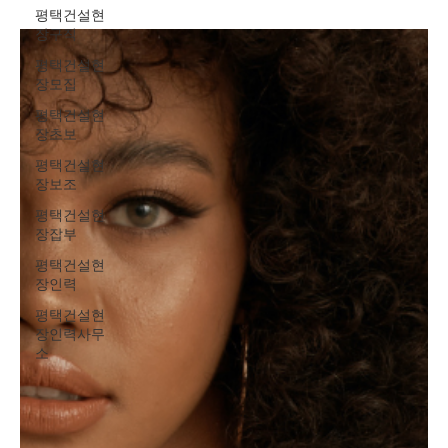
다는 점에서 처음 유흥알바를 고민하는 사람들에게 현실적인 선택
평택건설현
지로 여겨진다. 최근에는 단기 근무를 전제로 한 구인 공고가 늘어나
장구직
면서, 단기유흥알바 초보자도 비교적 쉽게 정보를 접할 수 있는 환경
평택건설현
이 만들어졌다. 단기유흥알바 구인구직 여성 초보자가 유흥단기알
장모집
바를 선택하는 가장 큰 이유는 근무 기간의 짧음 이다. 하루나 며칠
단위로 근무가 가능해 “해보고 안 맞으면 그만두자”라는 가벼운 마
평택건설현
음으로 시작할 수 있다. 이는 경험이 없는 초보자에게 심리적인 진입
장초보
장벽을 크게 낮춰준다. 또한 본업이나 학업, 개인 일정과 병행이 가
평택건설현
능해 단기 수입이 필요한 상황에서 효율적인 선택이 된다. 유흥단기
장보조
알바의 수입 구조는 일반적인 시급 알바와 차이가 있다. 근무 시간
평택건설현
대비 보상
장잡부
평택건설현
장인력
평택건설현
장인력사무
소