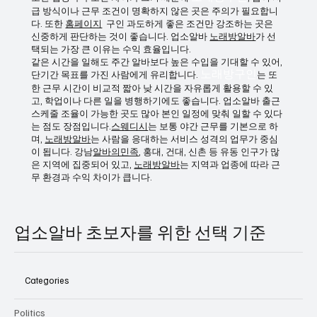
반면, 유흥구인은 야간 근무 특성상 생활 리듬 관리가 중요합니
다. 수면 부족이나 체력 저하가 누적될 수 있으므로 본인 체질에
맞는지 반드시 고려해야 합니다.
또한 업장마다 조건 차이가 크기 때문에
노래방구인
, 급여 지
급 방식이나 근무 조건이 명확하지 않은 곳은 주의가 필요합니
다. 또한
홈페이지
구인 과도하게 좋은 조건만 강조하는 곳은
신중하게 판단하는 것이 좋습니다. 업소알바
노래방알바
가 선
택되는 가장 큰 이유는 수익 효율입니다.
같은 시간을 일해도 주간 알바보다 높은 수입을 기대할 수 있어,
단기간 목표를 가진 사람에게 유리합니다.
노래방구인
는 또
한 근무 시간이 비교적 짧아 낮 시간을 자유롭게 활용할 수 있
고, 학업이나 다른 일을 병행하기에도 좋습니다. 업소알바 출근
스케줄 조율이 가능한 곳도 많아 본인 일정에 맞춰 일할 수 있다
는 점도 장점입니다.
스웨디시
는 보통 야간 근무를 기본으로 하
며,
노래방알바
는 사람을 응대하는 서비스 성격의 업무가 중심
이 됩니다. 강남
알바의민족
, 홍대, 건대, 신촌 등 유동 인구가 많
은 지역에 집중되어 있고,
노래방알바
는 지역과 업종에 따라 근
무 환경과 수익 차이가 큽니다.
업소알바 초보자를 위한 선택 기준