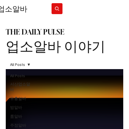
업소알바
Subscribe
THE DAILY PULSE
업소알바 이야기
All Posts
All Posts
서산업소알
바
유흥알바
밤알바
룸알바
주점알바