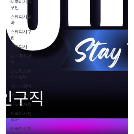
태국마사지
구인
스웨디시알
바
스웨디시구
인
스웨디시
단기유흥알
바
신도림스웨
디시알바
마사지알바
마사지구인
태국마사지
태국마사지
알바
태국마사지