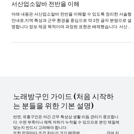
1월 22일
2분 분량
서산업소알바
서산업소알바 전반을 이해
아래 내용은 서산업소알바 전반을 이해할 수 있도록 정리한 서술형
안내로,지역 특성과 근무 환경을 중심으로 약 2천 글자 분량으로 설
명합니다.정보 제공 목적이며 과장된 표현은 배제했습니다. 서산 업
소알바는 대도시 중심 상권과는 다른 지역형 유흥 구조를 가진다는
점에서 특징이 있다. 서산업소알바 강남이나 수도권 핵심 상권처럼
대형 업장이 밀집해 있지는 않지만, 생활권 중심으로 꾸준한 수요가
형성되어 있어 일정한 흐름을 유지하는 편이다. 특히 지역 특성상 단
골 비중이 높고 손님층이 비교적 고정적이라는 점이 서산 업소알바
의 가장 큰 특징으로 꼽힌다. 서산업소알바 바로가기 서산에서의 업
소알바는 주로 밤 시간대에 운영되며, 근무 시간은 저녁부터 새벽까
지 비교적 일정하다. 회전이 빠른 대형 상권과 달리, 한 테이블에 머
무는 시간이 길어지는 경우가 많아 속도보다는 안정적인 응대가 중
요 하게 작용한다. 이 때문에 성향적으로는 차분하고 꾸준한 스타일
노래방구인 가이드 (처음 시작하
이 잘 맞는 편
는 분들을 위한 기본 설명)