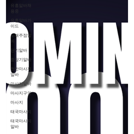
유흥알바채
용중
유흥알바가
이드
노래주점알
바
단기알바
중장기알바
천안마사지
알바
마사지알바
마사지구인
마사지
태국마사지
태국마사지
알바