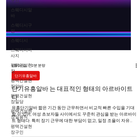
구인
스웨디시알
바
스웨디시구
인
스웨디시
스웨디시마
사지
평택건설현
장
1월 24일
2분 분량
평택건설현
장알바
단기유흥알바
평택건설현
단기유흥알바 는 대표적인 형태의 아르바이트
장일당
다
평택건설현
장일용직
유흥단기알바 짧은 기간 동안 근무하면서 비교적 빠른 수입을 기대
평택건설현
할 수 있어, 여성 초보자들 사이에서도 꾸준히 관심을 받는 아르바이
장구인
트 형태다. 특히 장기 근무에 대한 부담이 없고, 일정 조율이 자유롭