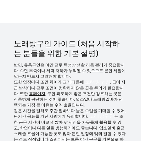
점에서 특징이 있다. 서산업소알바 강남이나 수도권 핵심 상권처럼
대형 업장이 밀집해 있지는 않지만, 생활권 중심으로 꾸준한 수요가
형성되어 있어 일정한 흐름을 유지하는 편이다. 특히 지역 특성상 단
골 비중이 높고 손님층이 비교적 고정적이라는 점이 서산 업소알바
의 가장 큰 특징으로 꼽힌다. 서산업소알바 바로가기 서산에서의 업
소알바는 주로 밤 시간대에 운영되며, 근무 시간은 저녁부터 새벽까
지 비교적 일정하다. 회전이 빠른 대형 상권과 달리, 한 테이블에 머
무는 시간이 길어지는 경우가 많아 속도보다는 안정적인 응대가 중
요 하게 작용한다. 이 때문에 성향적으로는 차분하고 꾸준한 스타일
노래방구인 가이드 (처음 시작하
이 잘 맞는 편
는 분들을 위한 기본 설명)
반면, 유흥구인은 야간 근무 특성상 생활 리듬 관리가 중요합니
다. 수면 부족이나 체력 저하가 누적될 수 있으므로 본인 체질에
맞는지 반드시 고려해야 합니다.
또한 업장마다 조건 차이가 크기 때문에
노래방구인
, 급여 지
급 방식이나 근무 조건이 명확하지 않은 곳은 주의가 필요합니
다. 또한
홈페이지
구인 과도하게 좋은 조건만 강조하는 곳은
신중하게 판단하는 것이 좋습니다. 업소알바
노래방알바
가 선
택되는 가장 큰 이유는 수익 효율입니다.
같은 시간을 일해도 주간 알바보다 높은 수입을 기대할 수 있어,
단기간 목표를 가진 사람에게 유리합니다.
노래방구인
는 또