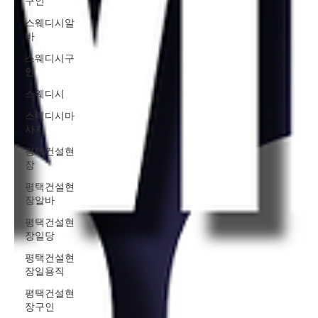
구인
스웨디시알
바
스웨디시구
인
스웨디시
스웨디시마
사지
평택건설현
장
평택건설현
장알바
평택건설현
장일당
평택건설현
장일용직
평택건설현
장구인