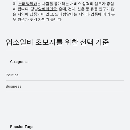
한 근무 시간이 비교적 짧아 낮 시간을 자유롭게 활용할 수 있
고, 학업이나 다른 일을 병행하기에도 좋습니다. 업소알바 출근
스케줄 조율이 가능한 곳도 많아 본인 일정에 맞춰 일할 수 있다
는 점도 장점입니다.
스웨디시
는 보통 야간 근무를 기본으로 하
며,
노래방알바
는 사람을 응대하는 서비스 성격의 업무가 중심
이 됩니다. 강남
알바의민족
, 홍대, 건대, 신촌 등 유동 인구가 많
은 지역에 집중되어 있고,
노래방알바
는 지역과 업종에 따라 근
무 환경과 수익 차이가 큽니다.
업소알바 초보자를 위한 선택 기준
Categories
Politics
Business