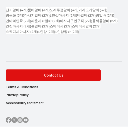
Popular Tags
게시물 4개
게시물 3개
게시물 3개
게시물 3개
단기알바
(4개)
룸바알바
(3개)
노래주점알바
(3개)
가라오케알바
(3개)
게시물 3개
게시물 2개
게시물 2개
게시물 2개
게시물 2
밤문화
(3개)
마사지알바
(2개)
1인샵마사지
(2개)
바알바
(2개)
밤알바
(2개)
게시물 2개
게시물 2개
게시물 2개
게시물
건마의민족
(2개)
라운지바알바
(2개)
마사지구인구직
(2개)
룸싸롱알바
(2개)
게시물 2개
게시물 2개
게시물 2개
게시물 2개
건전마사지
(2개)
룸알바
(2개)
스웨디시
(2개)
스웨디시알바
(2개)
게시물 2개
게시물 2개
게시물 2개
스웨디시마사지
(2개)
1인샵
(2개)
1인샵알바
(2개)
Contact Us
Terms & Conditions
Privacy Policy
Accessibility Statement