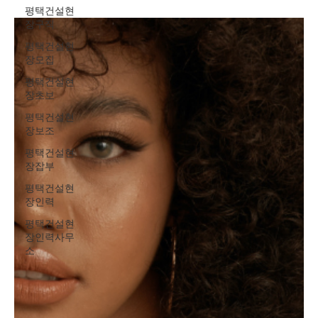
평택건설현
지로 여겨진다. 최근에는 단기 근무를 전제로 한 구인 공고가 늘어나
장구직
면서, 단기유흥알바 초보자도 비교적 쉽게 정보를 접할 수 있는 환경
이 만들어졌다. 단기유흥알바 구인구직 여성 초보자가 유흥단기알
평택건설현
바를 선택하는 가장 큰 이유는 근무 기간의 짧음 이다. 하루나 며칠
장모집
단위로 근무가 가능해 “해보고 안 맞으면 그만두자”라는 가벼운 마
평택건설현
음으로 시작할 수 있다. 이는 경험이 없는 초보자에게 심리적인 진입
장초보
장벽을 크게 낮춰준다. 또한 본업이나 학업, 개인 일정과 병행이 가
능해 단기 수입이 필요한 상황에서 효율적인 선택이 된다. 유흥단기
평택건설현
장보조
알바의 수입 구조는 일반적인 시급 알바와 차이가 있다. 근무 시간
대비 보상
평택건설현
장잡부
평택건설현
장인력
평택건설현
장인력사무
소