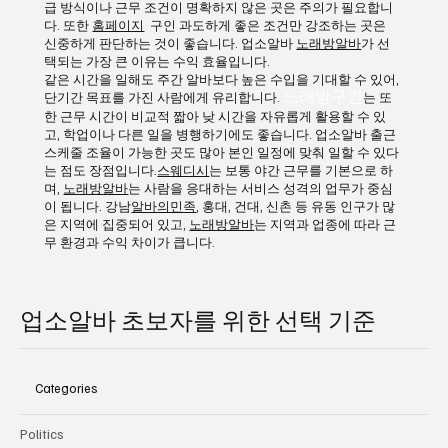
다. 수면 부족이나 체력 저하가 누적될 수 있으므로 본인 체질에
맞는지 반드시 고려해야 합니다.
또한 업장마다 조건 차이가 크기 때문에
노래방구인
, 급여 지
급 방식이나 근무 조건이 명확하지 않은 곳은 주의가 필요합니
다. 또한
홈페이지
구인 과도하게 좋은 조건만 강조하는 곳은
신중하게 판단하는 것이 좋습니다. 업소알바
노래방알바
가 선
택되는 가장 큰 이유는 수익 효율입니다.
같은 시간을 일해도 주간 알바보다 높은 수입을 기대할 수 있어,
단기간 목표를 가진 사람에게 유리합니다.
노래방구인
는 또
한 근무 시간이 비교적 짧아 낮 시간을 자유롭게 활용할 수 있
고, 학업이나 다른 일을 병행하기에도 좋습니다. 업소알바 출근
스케줄 조율이 가능한 곳도 많아 본인 일정에 맞춰 일할 수 있다
는 점도 장점입니다.
스웨디시
는 보통 야간 근무를 기본으로 하
며,
노래방알바
는 사람을 응대하는 서비스 성격의 업무가 중심
이 됩니다. 강남
알바의민족
, 홍대, 건대, 신촌 등 유동 인구가 많
은 지역에 집중되어 있고,
노래방알바
는 지역과 업종에 따라 근
무 환경과 수익 차이가 큽니다.
업소알바 초보자를 위한 선택 기준