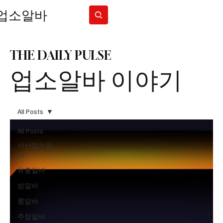
업소알바
Subscribe
THE DAILY PULSE
업소알바 이야기
All Posts
All Posts
서산업소알
바
유흥알바
밤알바
룸알바
주점알바