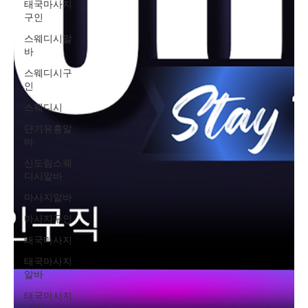
태국마사지
구인
스웨디시알
바
스웨디시구
인
스웨디시
단기유흥알
바
신도림스웨
디시알바
마사지알바
마사지구인
태국마사지
태국마사지
알바
태국마사지