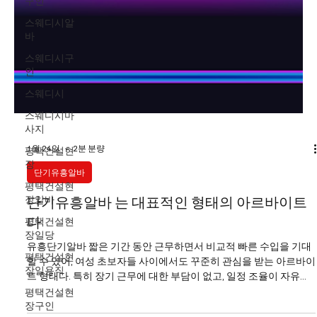
구인
스웨디시알
바
스웨디시구
인
스웨디시
스웨디시마
사지
평택건설현
장
1월 24일
2분 분량
평택건설현
단기유흥알바
장알바
평택건설현
단기유흥알바 는 대표적인 형태의 아르바이트
장일당
다
평택건설현
유흥단기알바 짧은 기간 동안 근무하면서 비교적 빠른 수입을 기대
장일용직
할 수 있어, 여성 초보자들 사이에서도 꾸준히 관심을 받는 아르바이
평택건설현
트 형태다. 특히 장기 근무에 대한 부담이 없고, 일정 조율이 자유롭
장구인
다는 점에서 처음 유흥알바를 고민하는 사람들에게 현실적인 선택