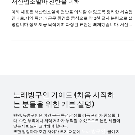
서산업소알바
서산업소알바 전반을 이해
아래 내용은 서산업소알바 전반을 이해할 수 있도록 정리한 서술형
안내로,지역 특성과 근무 환경을 중심으로 약 2천 글자 분량으로 설
명합니다.정보 제공 목적이며 과장된 표현은 배제했습니다. 서산 업
소알바는 대도시 중심 상권과는 다른 지역형 유흥 구조를 가진다는
점에서 특징이 있다. 서산업소알바 강남이나 수도권 핵심 상권처럼
대형 업장이 밀집해 있지는 않지만, 생활권 중심으로 꾸준한 수요가
형성되어 있어 일정한 흐름을 유지하는 편이다. 특히 지역 특성상 단
골 비중이 높고 손님층이 비교적 고정적이라는 점이 서산 업소알바
의 가장 큰 특징으로 꼽힌다. 서산업소알바 바로가기 서산에서의 업
소알바는 주로 밤 시간대에 운영되며, 근무 시간은 저녁부터 새벽까
지 비교적 일정하다. 회전이 빠른 대형 상권과 달리, 한 테이블에 머
무는 시간이 길어지는 경우가 많아 속도보다는 안정적인 응대가 중
요 하게 작용한다. 이 때문에 성향적으로는 차분하고 꾸준한 스타일
노래방구인 가이드 (처음 시작하
이 잘 맞는 편
는 분들을 위한 기본 설명)
반면, 유흥구인은 야간 근무 특성상 생활 리듬 관리가 중요합니