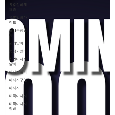
유흥알바채
용중
유흥알바가
이드
노래주점알
바
단기알바
중장기알바
천안마사지
알바
마사지알바
마사지구인
마사지
태국마사지
태국마사지
알바