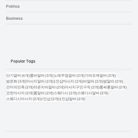
Categories
Politics
Business
Popular Tags
게시물 4개
게시물 3개
게시물 3개
게시물 3개
단기알바
(4개)
룸바알바
(3개)
노래주점알바
(3개)
가라오케알바
(3개)
게시물 3개
게시물 2개
게시물 2개
게시물 2개
게시물 2
밤문화
(3개)
마사지알바
(2개)
1인샵마사지
(2개)
바알바
(2개)
밤알바
(2개)
게시물 2개
게시물 2개
게시물 2개
게시물
건마의민족
(2개)
라운지바알바
(2개)
마사지구인구직
(2개)
룸싸롱알바
(2개)
게시물 2개
게시물 2개
게시물 2개
게시물 2개
건전마사지
(2개)
룸알바
(2개)
스웨디시
(2개)
스웨디시알바
(2개)
게시물 2개
게시물 2개
게시물 2개
스웨디시마사지
(2개)
1인샵
(2개)
1인샵알바
(2개)