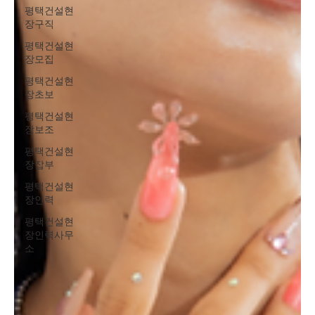
평택건설현
장구직
평택건설현
장모집
평택건설현
장초보
평택건설현
장보조
평택건설현
장잡부
평택건설현
장인력
평택건설현
장인력사무
소