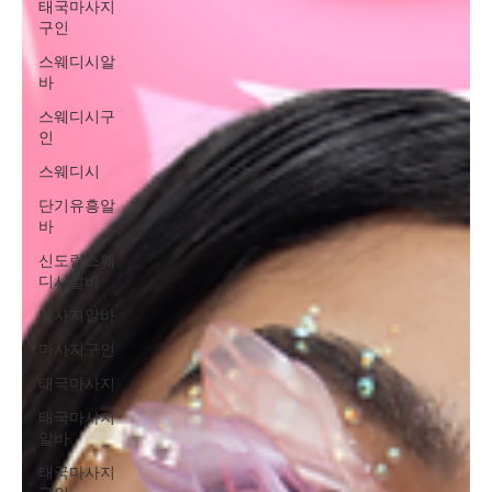
태국마사지
구인
스웨디시알
바
스웨디시구
인
스웨디시
단기유흥알
바
신도림스웨
디시알바
마사지알바
마사지구인
태국마사지
태국마사지
알바
태국마사지