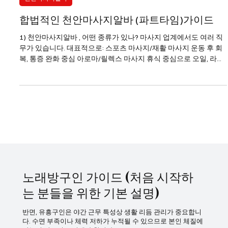
1월 24일
2분 분량
천안마사지알바
합법적인 천안마사지알바 (파트타임)가이드
1) 천안마사지알바 , 어떤 종류가 있나? 마사지 업계에서도 여러 직
무가 있습니다. 대표적으로: 스포츠 마사지/재활 마사지 운동 후 회
복, 통증 완화 중심 아로마/릴렉스 마사지 휴식 중심으로 오일, 라이
트 터치 발 마사지/족욕 관리 발 건강 및 릴랙스 중심 천안마사지알
바 피트니스·헬스장 내 마사지 직원 헬스 회원 대상 서비스 찜질방·
스파·마사지샵 보조 예약 안내, 청소, 고객 응대 등 천안마사지알바
구인구직 ⚠️ 성적 서비스를 제공하는 업소 는 대한민국에서 불법이
며 근무 자체에 법적 리스크가 큽니다. 여기서는 합법적 마사지·웰빙
업무 중심으로 설명합니다. 2) 천안마사지알바 구인·구직 준비 📌
(1) 필요한 자격 마사지 관련 자격증 국가공인 자격증은 없지만 아
래 교육·자격이 도움이 됩니다: 스포츠 마사지 과정 수료증 피부·아
로마 테라피 관련 민간 자격증 응급처치/심폐소생술(CPR) 수료증
기본 스킬 고객 응대 기본 해부학 이해 위생·안전수칙 �
노래방구인 가이드 (처음 시작하