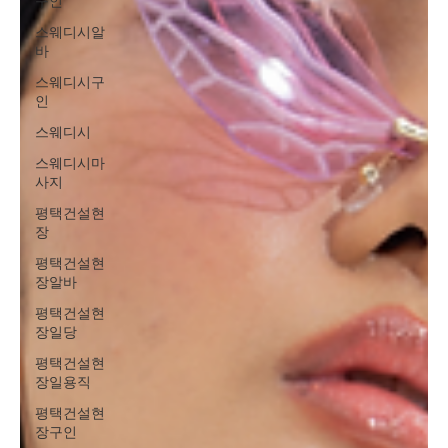
구인
스웨디시알
바
스웨디시구
인
스웨디시
스웨디시마
사지
평택건설현
장
평택건설현
장알바
평택건설현
장일당
평택건설현
장일용직
평택건설현
장구인