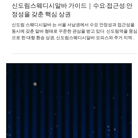
신도림스웨디시알바
신도림스웨디시알바 가이드｜수요·접근성·안
정성을 갖춘 핵심 상권
신도림 스웨디시알바 는 서울 서남권에서 수요 안정성과 접근성을
동시에 갖춘 알바 형태로 꾸준한 관심을 받고 있다. 신도림역을 중심
으로 한 대형 환승 상권, 신도림스웨디시알바 오피스와 주거 지역의
결합 구조 덕분에 평일과 주말 모두 일정한 고객 흐름이 유지되는 것
이 가장 큰 특징이다. 이러한 환경은 스웨디시 관리 특성과 잘 맞아
초보자와 경력자 모두에게 선호도가 높다. 신도림스웨디시알바 흐
름이야 신도림 지역의 상권 특징 신도림은 지하철 1호선·2호선 환승
역이라는 강력한 교통 장점을 바탕으로 서울 전역과 경기 서부, 인천
까지 연결되는 핵심 지역이다. 이로 인해 직장인, 거주민, 외부 유입
고객이 자연스럽게 혼합되어 고객층이 넓고 안정적이다. 특정 시간
대에만 수요가 몰리지 않고, 오후·저녁·야간까지 고르게 이어지는 점
이 신도림 스웨디시알바의 큰 강점이다. 스웨디시알바 근무 환경 신
도림 스웨디시 매장은 전반적으로 관리 중심, 깔끔한 운영 을 지향하
는 곳이