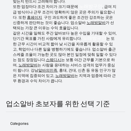
는 분들을 위한 기본 설명)
반면, 유흥구인은 야간 근무 특성상 생활 리듬 관리가 중요합니
다. 수면 부족이나 체력 저하가 누적될 수 있으므로 본인 체질에
맞는지 반드시 고려해야 합니다.
또한 업장마다 조건 차이가 크기 때문에
노래방구인
, 급여 지
급 방식이나 근무 조건이 명확하지 않은 곳은 주의가 필요합니
다. 또한
홈페이지
구인 과도하게 좋은 조건만 강조하는 곳은
신중하게 판단하는 것이 좋습니다. 업소알바
노래방알바
가 선
택되는 가장 큰 이유는 수익 효율입니다.
같은 시간을 일해도 주간 알바보다 높은 수입을 기대할 수 있어,
단기간 목표를 가진 사람에게 유리합니다.
노래방구인
는 또
한 근무 시간이 비교적 짧아 낮 시간을 자유롭게 활용할 수 있
고, 학업이나 다른 일을 병행하기에도 좋습니다. 업소알바 출근
스케줄 조율이 가능한 곳도 많아 본인 일정에 맞춰 일할 수 있다
는 점도 장점입니다.
스웨디시
는 보통 야간 근무를 기본으로 하
며,
노래방알바
는 사람을 응대하는 서비스 성격의 업무가 중심
이 됩니다. 강남
알바의민족
, 홍대, 건대, 신촌 등 유동 인구가 많
은 지역에 집중되어 있고,
노래방알바
는 지역과 업종에 따라 근
무 환경과 수익 차이가 큽니다.
업소알바 초보자를 위한 선택 기준