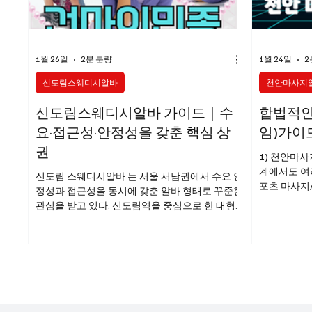
스웨디시구인
스웨디시
1월 26일
2분 분량
1월 24일
2
신도림스웨디시알바
천안마사지
신도림스웨디시알바 가이드｜수
합법적인
요·접근성·안정성을 갖춘 핵심 상
임)가이
권
1) 천안마사
계에서도 여
신도림 스웨디시알바 는 서울 서남권에서 수요 안
포츠 마사지/
정성과 접근성을 동시에 갖춘 알바 형태로 꾸준한
중심 아로마
관심을 받고 있다. 신도림역을 중심으로 한 대형
라이트 터치 
환승 상권, 신도림스웨디시알바 오피스와 주거 지
스 중심 천
역의 결합 구조 덕분에 평일과 주말 모두 일정한
지 직원 헬스
고객 흐름이 유지되는 것이 가장 큰 특징이다. 이
지샵 보조 예
러한 환경은 스웨디시 관리 특성과 잘 맞아 초보
지알바 구인
자와 경력자 모두에게 선호도가 높다. 신도림스웨
는 대한민국
디시알바 흐름이야 신도림 지역의 상권 특징 신도
크가 큽니다
림은 지하철 1호선·2호선 환승역이라는 강력한