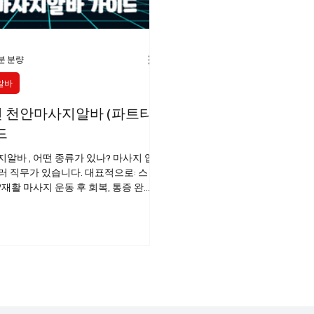
분 분량
알바
 천안마사지알바 (파트타
드
지알바 , 어떤 종류가 있나? 마사지 업
러 직무가 있습니다. 대표적으로: 스
재활 마사지 운동 후 회복, 통증 완화
/릴렉스 마사지 휴식 중심으로 오일,
발 마사지/족욕 관리 발 건강 및 릴랙
안마사지알바 피트니스·헬스장 내 마사
 회원 대상 서비스 찜질방·스파·마사
약 안내, 청소, 고객 응대 등 천안마사
구직 ⚠️ 성적 서비스를 제공하는 업소
에서 불법이며 근무 자체에 법적 리스
. 여기서는 합법적 마사지·웰빙 업무