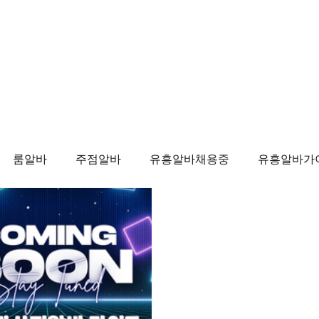
Politics
Business
기
룸알바
주점알바
유흥알바채용중
유흥알바가
마사지
태국마사지
태국마사지알바
태국마
알바
마사지알바
마사지구인
태국마사지
태