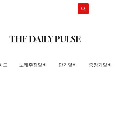
Subscribe
THE DAILY PULSE
이드
노래주점알바
단기알바
중장기알바
사지구인
스웨디시알바
스웨디시구인
국마사지알바
태국마사지구인
스웨디시알바