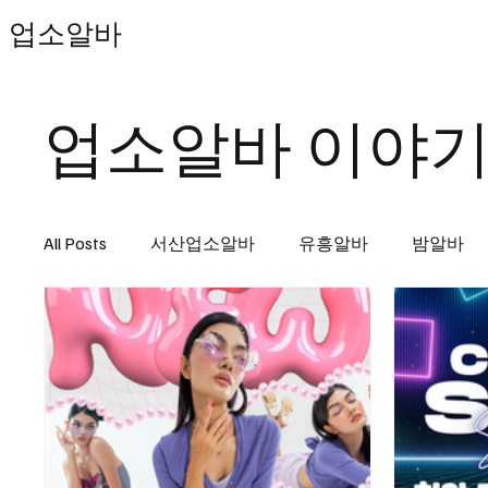
업소알바
업소알바 이야
All Posts
서산업소알바
유흥알바
밤알바
천안마사지알바
마사지알바
마사지구인
스웨디시
단기유흥알바
신도림스웨디시