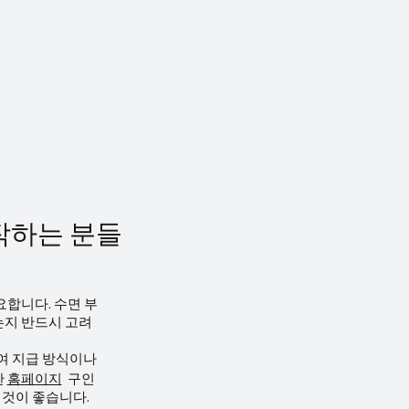
명합니다. 2) 천안마사지알바 구인·구
 (1) 필요한 자격 마사지 관련 자격증 국
포츠 마사지 과정 수료증 피부·아로마
 민간 자격증 응급처치/심폐소생술
료증 기본 스킬 고객 응대 기본 해부학 이
전수칙 �
작하는 분들
요합니다. 수면 부
는지 반드시 고려
급여 지급 방식이나
한
홈페이지
구인
 것이 좋습니다.