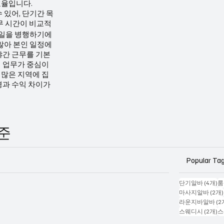
효율입니다.
 있어, 단기간 목
무 시간이 비교적
 일을 병행하기에
많아 본인 일정에
야간 근무를 기본
 업무가 중심이
가 많은 지역에 집
경과 수익 차이가
기준
Popular Ta
게
단기알바
(4개)
룸
마사지알바
(2개)
라운지바알바
(2
게
스웨디시
(2개)
스