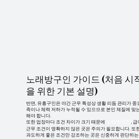
중심으로 설
교통 장점을 바탕으로 서울 전역과 경기 서부, 인
직 준비 📌
천까지 연결되는 핵심 지역이다. 이로 인해 직장
가공인 자격증은 없지만 아래 교육·자격이 도움이
인, 거주민, 외부 유입 고객이 자연스럽게 혼합되
됩니다: 스
어 고객층이 넓고 안정적이다. 특정 시간대에만
테라피 관련
수요가 몰리지 않고, 오후·저녁·야간까지 고르게
(CPR) 수
이어지는 점이 신도림 스웨디시알바의 큰 강점이
해 위생·안
다. 스웨디시알바 근무 환경 신도림 스웨디시 매
장은 전반적으로 관리 중심, 깔끔한 운영 을 지향
하는 곳이
노래방구인 가이드 (처음 시
을 위한 기본 설명)
반면, 유흥구인은 야간 근무 특성상 생활 리듬 관리가 중
족이나 체력 저하가 누적될 수 있으므로 본인 체질에 맞
해야 합니다.
또한 업장마다 조건 차이가 크기 때문에
, 
노래방구인
근무 조건이 명확하지 않은 곳은 주의가 필요합니다. 또
과도하게 좋은 조건만 강조하는 곳은 신중하게 판단하는