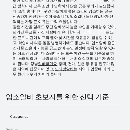
다. 수면 부족이나 체력 저하가 누적될 수 있으므로 본인 체질에
맞는지 반드시 고려해야 합니다.
또한 업장마다 조건 차이가 크기 때문에
노래방구인
, 급여 지
급 방식이나 근무 조건이 명확하지 않은 곳은 주의가 필요합니
다. 또한
홈페이지
구인 과도하게 좋은 조건만 강조하는 곳은
신중하게 판단하는 것이 좋습니다. 업소알바
노래방알바
가 선
택되는 가장 큰 이유는 수익 효율입니다.
같은 시간을 일해도 주간 알바보다 높은 수입을 기대할 수 있어,
단기간 목표를 가진 사람에게 유리합니다.
노래방구인
는 또
한 근무 시간이 비교적 짧아 낮 시간을 자유롭게 활용할 수 있
고, 학업이나 다른 일을 병행하기에도 좋습니다. 업소알바 출근
스케줄 조율이 가능한 곳도 많아 본인 일정에 맞춰 일할 수 있다
는 점도 장점입니다.
스웨디시
는 보통 야간 근무를 기본으로 하
며,
노래방알바
는 사람을 응대하는 서비스 성격의 업무가 중심
이 됩니다. 강남
알바의민족
, 홍대, 건대, 신촌 등 유동 인구가 많
은 지역에 집중되어 있고,
노래방알바
는 지역과 업종에 따라 근
무 환경과 수익 차이가 큽니다.
업소알바 초보자를 위한 선택 기준
Categories