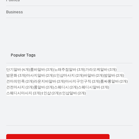
Politics
Business
Popular Tags
게시물 4개
게시물 3개
게시물 3개
게시물 3개
단기알바
(4개)
룸바알바
(3개)
노래주점알바
(3개)
가라오케알바
(3개)
게시물 3개
게시물 2개
게시물 2개
게시물 2개
게시물 2
밤문화
(3개)
마사지알바
(2개)
1인샵마사지
(2개)
바알바
(2개)
밤알바
(2개)
게시물 2개
게시물 2개
게시물 2개
게시물
건마의민족
(2개)
라운지바알바
(2개)
마사지구인구직
(2개)
룸싸롱알바
(2개)
게시물 2개
게시물 2개
게시물 2개
게시물 2개
건전마사지
(2개)
룸알바
(2개)
스웨디시
(2개)
스웨디시알바
(2개)
게시물 2개
게시물 2개
게시물 2개
스웨디시마사지
(2개)
1인샵
(2개)
1인샵알바
(2개)