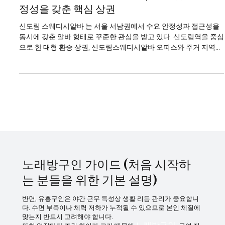
신도림스웨디시알바 가이드｜수요·접근성·안
정성을 갖춘 핵심 상권
신도림 스웨디시알바 는 서울 서남권에서 수요 안정성과 접근성을
동시에 갖춘 알바 형태로 꾸준한 관심을 받고 있다. 신도림역을 중심
으로 한 대형 환승 상권, 신도림스웨디시알바 오피스와 주거 지역의
결합 구조 덕분에 평일과 주말 모두 일정한 고객 흐름이 유지되는 것
이 가장 큰 특징이다. 이러한 환경은 스웨디시 관리 특성과 잘 맞아
초보자와 경력자 모두에게 선호도가 높다. 신도림스웨디시알바 흐
름이야 신도림 지역의 상권 특징 신도림은 지하철 1호선·2호선 환승
역이라는 강력한 교통 장점을 바탕으로 서울 전역과 경기 서부, 인천
까지 연결되는 핵심 지역이다. 이로 인해 직장인, 거주민, 외부 유입
고객이 자연스럽게 혼합되어 고객층이 넓고 안정적이다. 특정 시간
대에만 수요가 몰리지 않고, 오후·저녁·야간까지 고르게 이어지는 점
이 신도림 스웨디시알바의 큰 강점이다. 스웨디시알바 근무 환경 신
도림 스웨디시 매장은 전반적으로 관리 중심, 깔끔한 운영 을 지향하
노래방구인 가이드 (처음 시작하
는 곳이
는 분들을 위한 기본 설명)
반면, 유흥구인은 야간 근무 특성상 생활 리듬 관리가 중요합니