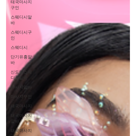
태국마사지
구인
스웨디시알
바
스웨디시구
인
스웨디시
단기유흥알
바
신도림스웨
디시알바
마사지알바
마사지구인
태국마사지
태국마사지
알바
태국마사지